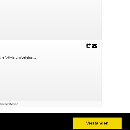
che Aktivierung bei einer
...
ehrwertsteuer
Impressum
|
Datenschutz
Verstanden