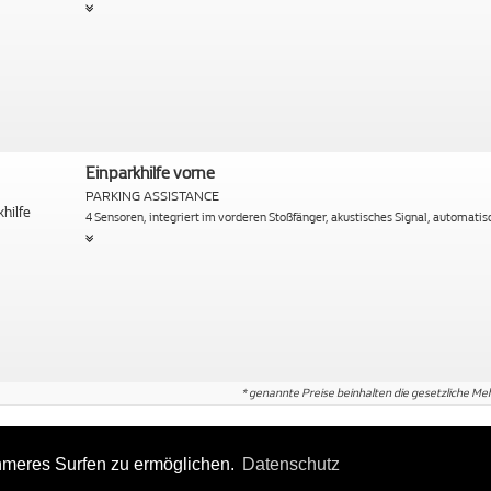
Einparkhilfe vorne
PARKING ASSISTANCE
4 Sensoren, integriert im vorderen Stoßfänger, akustisches Signal, automatis
* genannte Preise beinhalten die gesetzliche M
hmeres Surfen zu ermöglichen.
Datenschutz