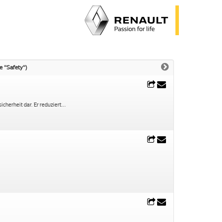
e "Safety")
cherheit dar. Er reduziert
...