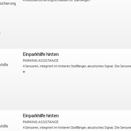
4 Diebstahlsicherungsschrauben für Stahlfelgen.
Einparkhilfe hinten
PARKING ASSISTANCE
4 Sensoren, integriert im hinteren Stoßfänger, akustisches Signal. Die Senso
Einparkhilfe hinten
PARKING ASSISTANCE
4 Sensoren, integriert im hinteren Stoßfänger, akustisches Signal. Die Senso