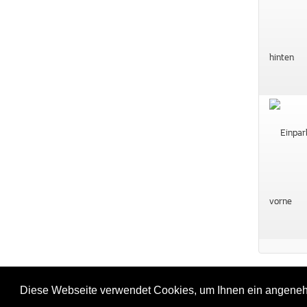
Anschrift:
Telefon:
0511-984730
Diese Webseite verwendet Cookies, um Ihnen ein angene
Wagenfeldstr. 15
Fax:
0511-9847324