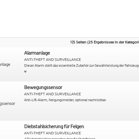
1|5 Seiten (25 Ergebnissee in der Kategori
Alarmanlage
ANTI-THEFT AND SURVEILLANCE
Dieser Alarm stellt das essentielle Zubehör zur Gewährleistung der Fahrzeugsi
Bewegungssensor
ANTI-THEFT AND SURVEILLANCE
Anti-Lift-Alarm, Neigungsmelder, optional nachrüstbar.
Diebstahlsicherung für Felgen
ANTI-THEFT AND SURVEILLANCE